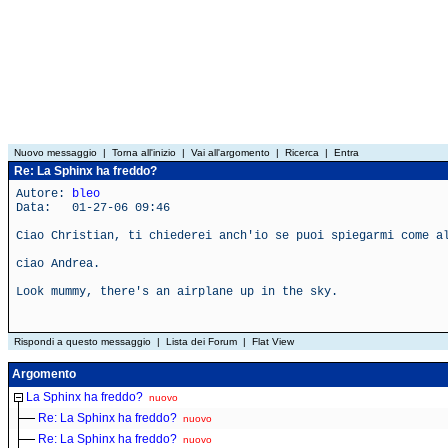
Nuovo messaggio
|
Torna all'inizio
|
Vai all'argomento
|
Ricerca
|
Entra
Re: La Sphinx ha freddo?
Autore:
bleo
Data: 01-27-06 09:46
Ciao Christian, ti chiederei anch'io se puoi spiegarmi come a
ciao Andrea.
Look mummy, there's an airplane up in the sky.
Rispondi a questo messaggio
|
Lista dei Forum
|
Flat View
Argomento
La Sphinx ha freddo?
nuovo
Re: La Sphinx ha freddo?
nuovo
Re: La Sphinx ha freddo?
nuovo