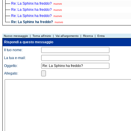
Re: La Sphinx ha freddo?
nuovo
Re: La Sphinx ha freddo?
nuovo
Re: La Sphinx ha freddo?
nuovo
Re: La Sphinx ha freddo?
nuovo
Nuovo messaggio
|
Torna all'inizio
|
Vai all'argomento
|
Ricerca
|
Entra
Rispondi a questo messaggio
Il tuo nome:
La tua e-mail:
Oggetto:
Allegato: